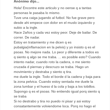
Anónimo dijo...
Hola! Encontre este articulo y no oense q a tantas
personas le pasaba lo mismo.
Tuve una caiga jugando al futbol. No fue grave pero
desde ahi empece con dolor en el muslo izquierdo y
subio a la ingle.
Hace 2años y cada vez estoy peor. Deje de bailar. De
correr. De nadar.
Estoy en tratamiento y me dicen q es
pubalgia(inflamacion en la pelvis) y yo insisto q es el
psoas. No mejore nada. Lo peor y diferente a todos es
q siento q algo se me traba. ... es posible esto? Cuando
intento nadar, cuando roto la cadera, o me siento
cruzada d piernas y descruzo se traba. Hago un
movimiento y destraba y siento q tira.
me duele la ingle. Todo el borde d la cadera y baja para
la zona pelvica. Cuando estoy sentada me duele la
zona lumbar y el hueso d la cola y baja a los tobillos.
Supongo q es el psoas. No entiendo igual porq siento q
se traba
Si no destrabo y tira no puedo ni pisar y asi estoy
consatantemente volviendome loca. Porq no hago el