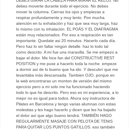
DEBES GIRAR LA CABEZA PARA MIRAR EL RELOJ. No
debes moverte durante todo el ejercicio. No debes
mover la columna. Cierras los ojos y empiezas a
respirar profundamente y muy lento. Pon mucha
atención en tu exhalación y haz que sea muy larga, haz
lo mismo con tu inhalación. EL POÁS Y EL DIAFRAGMA
están muy relacionados. Por eso a respiración es tan
importante. Quedate asi 20 minutos. Hacerlo cada día.
Pero haz lo sin faltar ningún detalle. haz lo todo tal
como descrito. A mi fue una maravilla. Se me empezo a
bajar el dolor. Me hice fan del CONSTRUCTIVE REST
POSITION y me puse a hacerlo toda la noche. empeze
a dormir así de lo bueno que ha ido. Y descubrí que me
levantaba más descansada. Tambien OJO, porque en
la web encontraras un monton de versión del mismo
ejercicio pero a mi solo me ha funcionado haciendo
todo lo que he descrito. Pero eso es mi experiencia, a lo
mejor no es igual para todos. Ahora soy instructora de
Pilates en Barcelona y tengo varias alumnas con estas
molestias y les hago hacerlo y dicen que les ha bajado
el dolor así que algo bueno tendrá. TAMBIÉN HAGO
REGULARMENTE MASAJE CON PELOTA DE TENIS
PARA QUITAR LOS PUNTOS GATILLOS. eso también