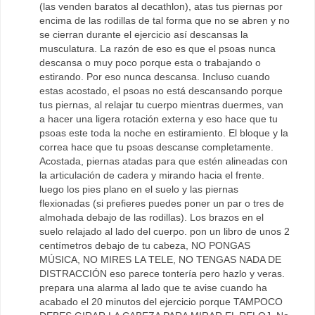
(las venden baratos al decathlon), atas tus piernas por
encima de las rodillas de tal forma que no se abren y no
se cierran durante el ejercicio así descansas la
musculatura. La razón de eso es que el psoas nunca
descansa o muy poco porque esta o trabajando o
estirando. Por eso nunca descansa. Incluso cuando
estas acostado, el psoas no está descansando porque
tus piernas, al relajar tu cuerpo mientras duermes, van
a hacer una ligera rotación externa y eso hace que tu
psoas este toda la noche en estiramiento. El bloque y la
correa hace que tu psoas descanse completamente.
Acostada, piernas atadas para que estén alineadas con
la articulación de cadera y mirando hacia el frente.
luego los pies plano en el suelo y las piernas
flexionadas (si prefieres puedes poner un par o tres de
almohada debajo de las rodillas). Los brazos en el
suelo relajado al lado del cuerpo. pon un libro de unos 2
centímetros debajo de tu cabeza, NO PONGAS
MÚSICA, NO MIRES LA TELE, NO TENGAS NADA DE
DISTRACCIÓN eso parece tontería pero hazlo y veras.
prepara una alarma al lado que te avise cuando ha
acabado el 20 minutos del ejercicio porque TAMPOCO