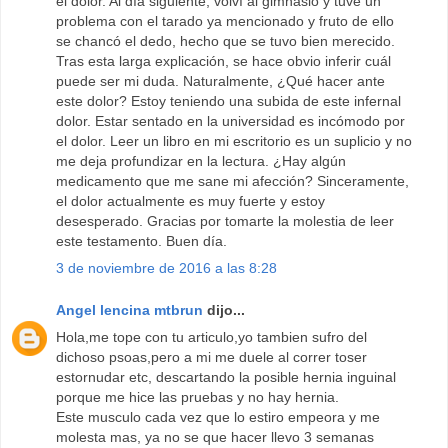
el dolor. Al día siguiente, volví al gimnasio y tuve un
problema con el tarado ya mencionado y fruto de ello
se chancó el dedo, hecho que se tuvo bien merecido.
Tras esta larga explicación, se hace obvio inferir cuál
puede ser mi duda. Naturalmente, ¿Qué hacer ante
este dolor? Estoy teniendo una subida de este infernal
dolor. Estar sentado en la universidad es incómodo por
el dolor. Leer un libro en mi escritorio es un suplicio y no
me deja profundizar en la lectura. ¿Hay algún
medicamento que me sane mi afección? Sinceramente,
el dolor actualmente es muy fuerte y estoy
desesperado. Gracias por tomarte la molestia de leer
este testamento. Buen día.
3 de noviembre de 2016 a las 8:28
Angel lencina mtbrun
dijo...
Hola,me tope con tu articulo,yo tambien sufro del
dichoso psoas,pero a mi me duele al correr toser
estornudar etc, descartando la posible hernia inguinal
porque me hice las pruebas y no hay hernia.
Este musculo cada vez que lo estiro empeora y me
molesta mas, ya no se que hacer llevo 3 semanas