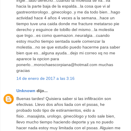
ingle...lado derecho...cuando la molestia se va...va
hacia la parte baja de la espalda...la cosa que vi al
gastreontorologo...ginecologo..y me da todo bien...hago
actividad hace 4 años 4 veces a la semana...hace un
tiempo tuve una caida donde me fracture metatarso pie
derecho y esguince de tobillo del mismo...la molestia
que tngo...es como quemazon..neuralgia...cuando
estoy mucho tiempo sentada suele comenzar la
molestia...no se que estudio puedo hacerme para saber
bien que es...alguna ayuda...dejo mi correo xq no me
aparece la opcion para
ponerlo...morochaescorpiana@hotmail.com muchas
gracias
14 de enero de 2017 a las 3:16
Unknown
dijo...
Buenas tardes! Quisiera saber si las infiltración son
efectivas. Llevo dos años liada con el psoas, he
probado todo tipo de estiramientos, eido a
fisio...masajista, urologo, ginecólogo y todo sale bien,
llevo mucho tiempo haciendo deporte y ya no puedo
hacer nada estoy muy limitada con el psoas. Alguien me